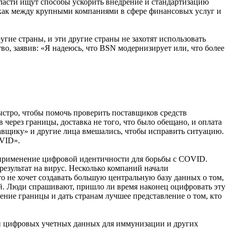
власти ищут способы ускорить внедрение и стандартизацию
ак между крупными компаниями в сфере финансовых услуг и
угие страны, и эти другие страны не захотят использовать
во, заявив: «Я надеюсь, что BSN модернизирует или, что более
 быстро, чтобы помочь проверить поставщиков средств
через границы, доставка не того, что было обещано, и оплата
авщику» и другие лица вмешались, чтобы исправить ситуацию.
OVID».
ое применение цифровой идентичности для борьбы с COVID.
результат на вирус. Несколько компаний начали
не хочет создавать большую центральную базу данных о том,
й. Люди спрашивают, пришло ли время наконец оцифровать эту
ение границы и дать странам лучшее представление о том, кто
ами цифровых учетных данных для иммунизации и других