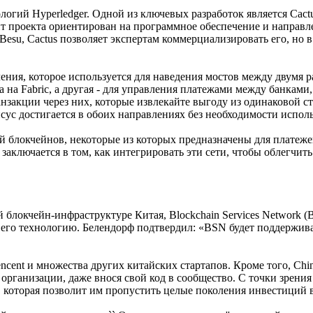
нологий Hyperledger. Одной из ключевых разработок является Ca
нт проекта ориентирован на программное обеспечение и направле
 Besu, Cactus позволяет экспертам коммерциализировать его, но
ения, которое используется для наведения мостов между двумя р
а Fabric, а другая - для управления платежами между банками, и
нзакции через них, которые извлекайте выгоду из одинаковой с
енсус достигается в обоих направлениях без необходимости испо
й блокчейнов, некоторые из которых предназначены для платеже
 заключается в том, как интегрировать эти сети, чтобы облегчит
й блокчейн-инфраструктуре Китая, Blockchain Services Network (
его технологию. Белендорф подтвердил: «BSN будет поддерживать
cent и множества других китайских стартапов. Кроме того, Chi
организации, даже внося свой код в сообщество. С точки зрени
 которая позволит им пропустить целые поколения инвестиций 