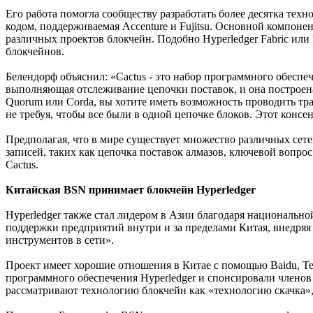
Его работа помогла сообществу разработать более десятка тех
кодом, поддерживаемая Accenture и Fujitsu. Основной компоне
различных проектов блокчейн. Подобно Hyperledger Fabric или
блокчейнов.
Белендорф объяснил: «Cactus - это набор программного обеспеч
выполняющая отслеживание цепочки поставок, и она построена н
Quorum или Corda, вы хотите иметь возможность проводить тра
не требуя, чтобы все были в одной цепочке блоков. Этот конс
Предполагая, что в мире существует множество различных сете
записей, таких как цепочка поставок алмазов, ключевой вопрос
Cactus.
Китайская BSN принимает блокчейн Hyperledger
Hyperledger также стал лидером в Азии благодаря национально
поддержки предприятий внутри и за пределами Китая, внедряя 
инструментов в сети».
Проект имеет хорошие отношения в Китае с помощью Baidu, Ten
программного обеспечения Hyperledger и спонсировали членов 
рассматривают технологию блокчейн как «технологию скачка»,