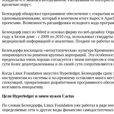
кроличью нору».
Белендорф обнаружил программное обеспечение с открытым исхо
единомышленниками, который в конечном итоге вырос в Apache
проектами. Возможность расшифровки исходного кода програм
Белендорф ушел из Wired и основал фирму по веб-дизайну Organ
году, в Белом доме - с 2009 по 2010 год, использовал станда
медицинской информацией и аналитики. Позднее он работал н
Белендорфа восхищала «антиутопическая» культура Кремниево
опирающихся на решения крупных корпораций. Эта особенность 
предпосылка очень хорошо согласуется с моим интересом к от
сути более децентрализованы и по своей сути сопротивляются
Когда Linux Foundation запустил Hyperledger, Белендорфа сра
инструментам из системы и по-прежнему оставляют много мест
спекуляций, превративших разработчиков программного обеспе
возглавить инициативу.
Цели Hyperledger и зачем нужен Cactus
По словам Белендорфа, Linux Foundation уже работал в ряде 
определяемые сети и другие виды финансово самодостаточных с