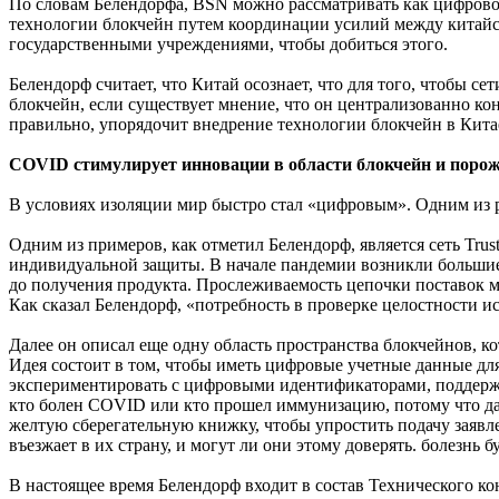
По словам Белендорфа, BSN можно рассматривать как цифровой 
технологии блокчейн путем координации усилий между китай
государственными учреждениями, чтобы добиться этого.
Белендорф считает, что Китай осознает, что для того, чтобы с
блокчейн, если существует мнение, что он централизованно ко
правильно, упорядочит внедрение технологии блокчейн в Китае,
COVID стимулирует инновации в области блокчейн и порож
В условиях изоляции мир быстро стал «цифровым». Одним из 
Одним из примеров, как отметил Белендорф, является сеть Trus
индивидуальной защиты. В начале пандемии возникли большие п
до получения продукта. Прослеживаемость цепочки поставок м
Как сказал Белендорф, «потребность в проверке целостности 
Далее он описал еще одну область пространства блокчейнов, 
Идея состоит в том, чтобы иметь цифровые учетные данные для
экспериментировать с цифровыми идентификаторами, поддержи
кто болен COVID или кто прошел иммунизацию, потому что да
желтую сберегательную книжку, чтобы упростить подачу заявле
въезжает в их страну, и могут ли они этому доверять. болезнь б
В настоящее время Белендорф входит в состав Технического к