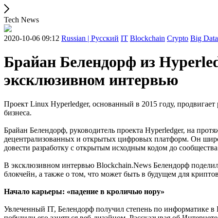
Tech News
2020-10-06 09:12
Russian | Русский
IT
Blockchain
Crypto
Big Data
Брайан Белендорф из Hyperled
эксклюзивном интервью
Проект Linux Hyperledger, основанный в 2015 году, продвигае
бизнеса.
Брайан Белендорф, руководитель проекта Hyperledger, на прот
децентрализованных и открытых цифровых платформ. Он широко 
довести разработку с открытым исходным кодом до сообщества
В эксклюзивном интервью Blockchain.News Белендорф поделил
блокчейн, а также о том, что может быть в будущем для крипт
Начало карьеры: «падение в кроличью нору»
Увлеченный IT, Белендорф получил степень по информатике в 
побудили его заняться веб-дизайном. Рассказывая об Интернете