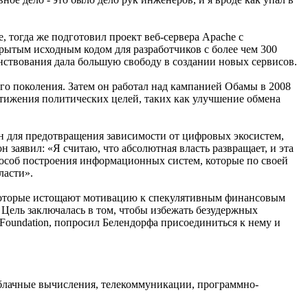
 тогда же подготовил проект веб-сервера Apache с
рытым исходным кодом для разработчиков с более чем 300
ствования дала большую свободу в создании новых сервисов.
его поколения. Затем он работал над кампанией Обамы в 2008
остижения политических целей, таких как улучшение обмена
н для предотвращения зависимости от цифровых экосистем,
заявил: «Я считаю, что абсолютная власть развращает, и эта
способ построения информационных систем, которые по своей
ласти».
я, которые истощают мотивацию к спекулятивным финансовым
 Цель заключалась в том, чтобы избежать безудержных
Foundation, попросил Белендорфа присоединиться к нему и
облачные вычисления, телекоммуникации, программно-