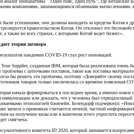
аналог инициативы `` Один пояс, один путь '', где китайские 
скими компаниями, занимающимися облачными вычислениями. к
ети были успешными, они должны выходить за пределы Китая в др
нтролируется правительством Китая. Он отклонил это беспокойст
 а также во всех странах, с которыми Китай ведет бизнес».
дает теории заговора
результатов пандемии COVID-19 стал рост инноваций.
t Your Supplier, созданная IBM, которая была реализована очень
роблемы с цепочками поставок, такие как поставка материалов 
огла бы решить эти проблемы, поэтому «Доверяйте своему пост
источников товаров только увеличилась со времени появления C
которая начала формироваться в последнее время, а именно нов
 иммунизации или доказать, что у человека был отрицательный 
ваемыми технологией блокчейн. Белендорф подчеркнул: «Никто 
же записи о прививках считаются личной, частной информацие
ния на получение визы или в конечном итоге упростить пересеч
удет смягчена.
онсультативного комитета ID 2020, который занимается вопрос