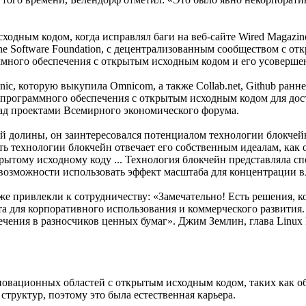
дным кодом, когда исправлял баги на веб-сайте Wired Magazine,
 Software Foundation, с децентрализованным сообществом с отк
много обеспечения с открытым исходным кодом и его усовершен
ic, которую выкупила Omnicom, а также Collab.net, Github ранн
рты программного обеспечения с открытым исходным кодом для д
ад проектами Всемирного экономического форума.
й долины, он заинтересовался потенциалом технологии блокчей
технологии блокчейн отвечает его собственным идеалам, как он 
крытому исходному коду ... Технология блокчейн представляла 
 возможности использовать эффект масштаба для концентрации в
зу же привлекли к сотрудничеству: «Замечательно! Есть решени
а для корпоративного использования и коммерческого развития.
чения в разносчиков ценных бумаг». Джим Землин, глава Linux 
инновационных областей с открытым исходным кодом, таких как 
труктур, поэтому это была естественная карьера.