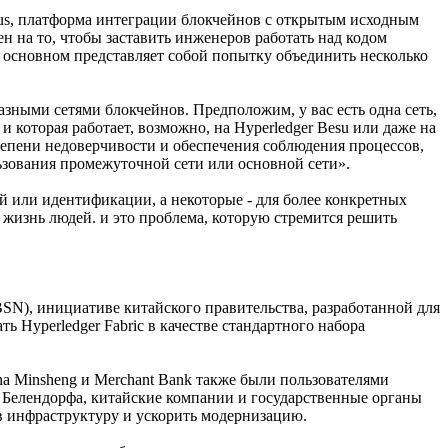
ctus, платформа интеграции блокчейнов с открытым исходным
н на то, чтобы заставить инженеров работать над кодом
 в основном представляет собой попытку объединить несколько
азными сетями блокчейнов. Предположим, у вас есть одна сеть,
 которая работает, возможно, на Hyperledger Besu или даже на
тепени недоверчивости и обеспечения соблюдения процессов,
льзования промежуточной сети или основной сети».
й или идентификации, а некоторые - для более конкретных
ь жизнь людей. и это проблема, которую стремится решить
BSN), инициативе китайского правительства, разработанной для
 Hyperledger Fabric в качестве стандартного набора
na Minsheng и Merchant Bank также были пользователями
я Белендорфа, китайские компании и государственные органы
в инфраструктуру и ускорить модернизацию.